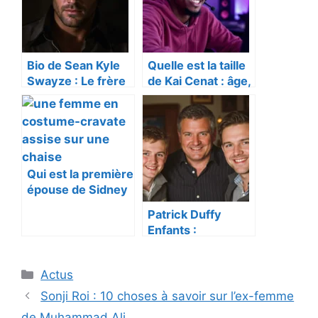
Bio de Sean Kyle
Quelle est la taille
Swayze : Le frère
de Kai Cenat : âge,
de Patrick Swayze
taille, fortune :
joue-t-il toujours ?
cadeau Twitch
Streamer
Qui est la première
épouse de Sidney
Poitier :
Patrick Duffy
rencontrez Juanita
Enfants :
Hardy
Rencontrez
Padraic Terrence
Catégories
Actus
Duffy et Conor
Duffy
Sonji Roi : 10 choses à savoir sur l’ex-femme
de Muhammad Ali