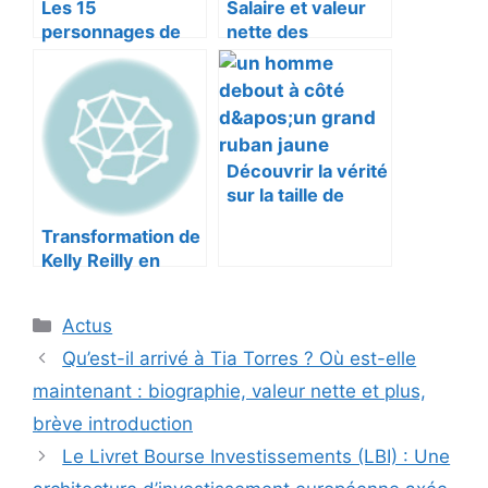
Les 15
Salaire et valeur
personnages de
nette des
dessins animés
Mountain Men : qui
verts les plus
est le plus riche en
célèbres de tous
2023 ?
les temps
Découvrir la vérité
sur la taille de
Ryan Reynolds en
Transformation de
2023. Mesure-t-il
Kelly Reilly en
vraiment 6 pieds 2
chirurgie plastique
pouces ?
: photos avant et
Catégories
Actus
après
Qu’est-il arrivé à Tia Torres ? Où est-elle
maintenant : biographie, valeur nette et plus,
brève introduction
Le Livret Bourse Investissements (LBI) : Une