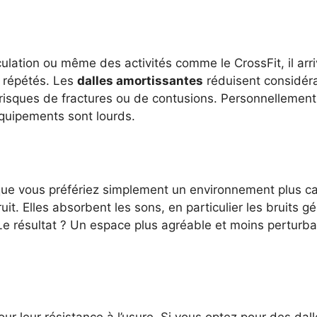
ulation ou même des activités comme le CrossFit, il a
s répétés. Les
dalles amortissantes
réduisent considéra
risques de fractures ou de contusions. Personnellement,
quipements sont lourds.
ue vous préfériez simplement un environnement plus ca
it. Elles absorbent les sons, en particulier les bruits g
 résultat ? Un espace plus agréable et moins perturbant
r leur résistance à l’usure. Si vous optez pour des dall