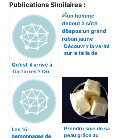
Publications Similaires :
Découvrir la vérité
sur la taille de
Ryan Reynolds en
Qu’est-il arrivé à
2023. Mesure-t-il
Tia Torres ? Où
vraiment 6 pieds 2
est-elle
pouces ?
maintenant :
biographie, valeur
nette et plus,
brève introduction
Prendre soin de sa
Les 15
peau grâce au
personnages de