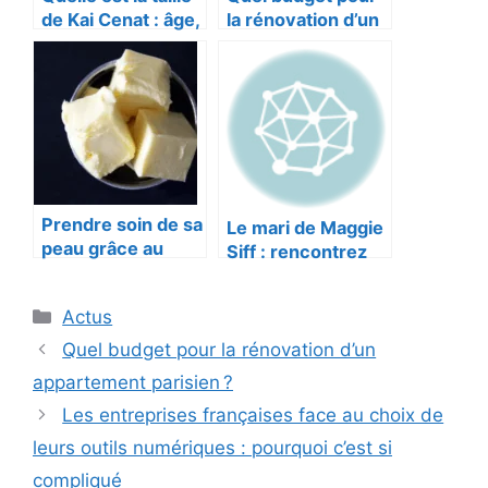
de Kai Cenat : âge,
la rénovation d’un
taille, fortune :
appartement
cadeau Twitch
parisien ?
Streamer
Prendre soin de sa
Le mari de Maggie
peau grâce au
Siff : rencontrez
beurre de karité
Paul Ratliff
Catégories
Actus
Quel budget pour la rénovation d’un
appartement parisien ?
Les entreprises françaises face au choix de
leurs outils numériques : pourquoi c’est si
compliqué