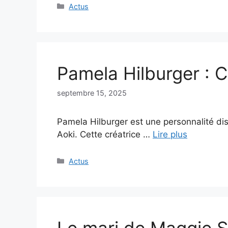
Catégories
Actus
Pamela Hilburger : C
septembre 15, 2025
Pamela Hilburger est une personnalité di
Aoki. Cette créatrice …
Lire plus
Catégories
Actus
Le mari de Maggie Sif