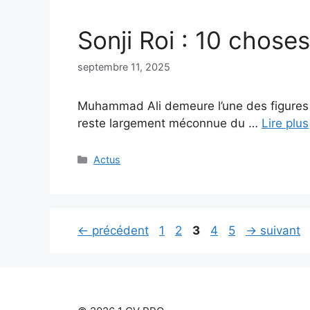
Sonji Roi : 10 chos
septembre 11, 2025
Muhammad Ali demeure l’une des figures l
reste largement méconnue du …
Lire plus
Catégories
Actus
Page
Page
Page
Page
Page
←
précédent
1
2
3
4
5
→
suivant