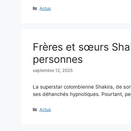
Catégories
Actus
Frères et sœurs Shak
personnes
septembre 12, 2025
La superstar colombienne Shakira, de son
ses déhanchés hypnotiques. Pourtant, p
Catégories
Actus