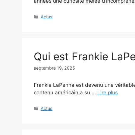
années une curiosité mêlée d’incompréhe
Catégories
Actus
Qui est Frankie LaPen
septembre 19, 2025
Frankie LaPenna est devenu une véritable
contenu américain a su …
Lire plus
Catégories
Actus